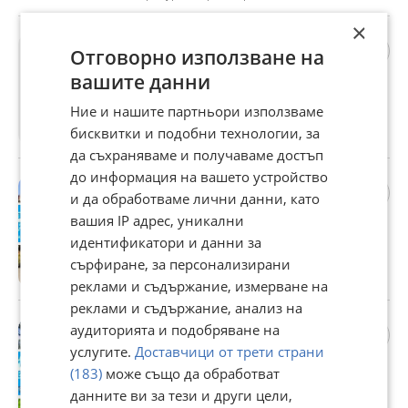
×
Продава ПАРЦЕЛ, гр.
Отговорно използване на
Бургас, гр. Българово
вашите данни
Договаряне
Ние и нашите партньори използваме
бисквитки и подобни технологии, за
гр. Бургас, гр. Българово, 14 юли
да съхраняваме и получаваме достъп
до информация на вашето устройство
Продава КЪЩА, гр. Бургас,
и да обработваме лични данни, като
с. Маринка
вашия IP адрес, уникални
Договаряне
идентификатори и данни за
сърфиране, за персонализирани
гр. Бургас, с. Маринка, 14 юли
реклами и съдържание, измерване на
реклами и съдържание, анализ на
Продава КЪЩА, гр. Бургас,
аудиторията и подобряване на
Банево
услугите.
Доставчици от трети страни
73 000 €
(183)
може също да обработват
данните ви за тези и други цели,
142 775,59 лв