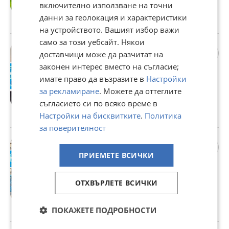
включително използване на точни
Цената е с включен ДДС
данни за геолокация и характеристики
гр. Бургас, Банево, 14 юли
на устройството. Вашият избор важи
само за този уебсайт. Някои
Продава 4-СТАЕН, гр.
доставчици може да разчитат на
Бургас, Долно Езерово
законен интерес вместо на съгласие;
148 788 €
имате право да възразите в
Настройки
291 004,03 лв
за рекламиране
. Можете да оттеглите
Цената е с включен ДДС
съгласието си по всяко време в
Настройки на бисквитките
.
Политика
гр. Бургас, Долно Езерово, 14 юли
за поверителност
Продава 2-СТАЕН, гр.
Ахтопол, област Бургас
ПРИЕМЕТЕ ВСИЧКИ
151 848 €
296 988,87 лв
ОТХВЪРЛЕТЕ ВСИЧКИ
Цената е с включен ДДС
гр. Ахтопол, Бургас, 14 юли
ПОКАЖЕТЕ ПОДРОБНОСТИ