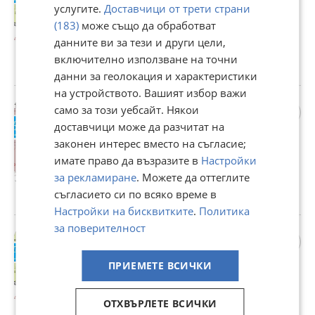
услугите.
Доставчици от трети страни
212 061 €
(183)
може също да обработват
414 755,27 лв
данните ви за тези и други цели,
Цената е с включен ДДС
включително използване на точни
гр. Бургас, Славейков, 31 юли
данни за геолокация и характеристики
на устройството. Вашият избор важи
Продава 2-СТАЕН, гр.
само за този уебсайт. Някои
Бургас, Славейков
доставчици може да разчитат на
137 341 €
законен интерес вместо на съгласие;
268 615,65 лв
имате право да възразите в
Настройки
за рекламиране
. Можете да оттеглите
Цената е с включен ДДС
съгласието си по всяко време в
гр. Бургас, Славейков, 31 юли
Настройки на бисквитките
.
Политика
за поверителност
Продава 3-СТАЕН, гр.
Бургас, Славейков
ПРИЕМЕТЕ ВСИЧКИ
185 553 €
362 910,12 лв
ОТХВЪРЛЕТЕ ВСИЧКИ
Цената е с включен ДДС