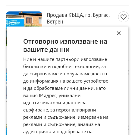
Продава КЪЩА, гр. Бургас,
Ветрен
260 000 €
×
508 515,80 лв
Отговорно използване на
Цената е с включен ДДС
вашите данни
гр. Бургас, Ветрен, 31 юли
Ние и нашите партньори използваме
бисквитки и подобни технологии, за
Продава МЕЗОНЕТ, гр.
да съхраняваме и получаваме достъп
Бургас, Славейков
до информация на вашето устройство
254 706 €
и да обработваме лични данни, като
498 161,64 лв
вашия IP адрес, уникални
Цената е с включен ДДС
идентификатори и данни за
гр. Бургас, Славейков, 31 юли
сърфиране, за персонализирани
реклами и съдържание, измерване на
реклами и съдържание, анализ на
Продава 3-СТАЕН, гр.
аудиторията и подобряване на
Бургас, Славейков